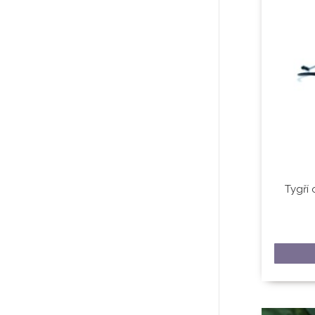
Tygří