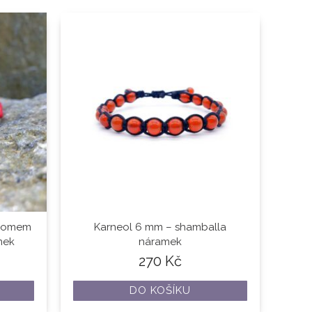
tromem
Karneol 6 mm – shamballa
mek
náramek
270
Kč
DO KOŠÍKU