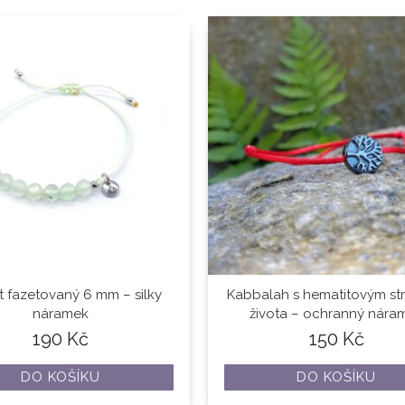
t fazetovaný 6 mm – silky
Kabbalah s hematitovým s
náramek
života – ochranný nára
190
Kč
150
Kč
DO KOŠÍKU
DO KOŠÍKU