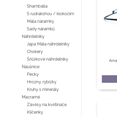
Shamballa
S rudrakshou / klokočím
Mála náramky
Sady náramků
Náhrdelníky
Japa Mála náhrdelníky
Chokery
Šňůrkové náhrdelníky
Ama
Náušnice
Pecky
Hrozny, rybízky
Kruhy s minerály
Macramé
Závěsy na květináče
Klíčenky