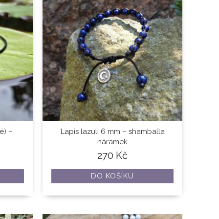
é) –
Lapis lazuli 6 mm – shamballa
náramek
270
Kč
DO KOŠÍKU