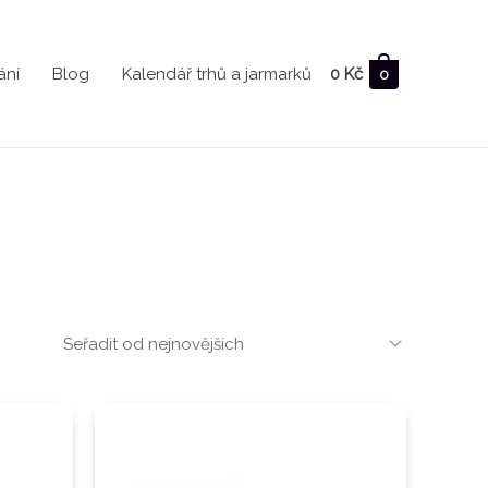
ání
Blog
Kalendář trhů a jarmarků
0
Kč
0