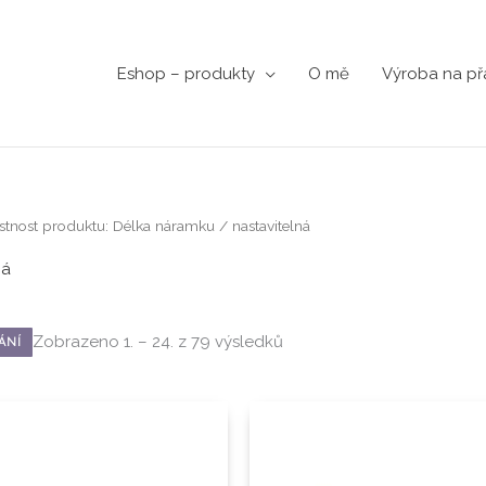
Eshop – produkty
O mě
Výroba na př
Seřazeno
stnost produktu: Délka náramku / nastavitelná
od
nejnovějších
ná
Zobrazeno 1. – 24. z 79 výsledků
ÁNÍ