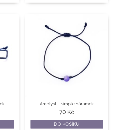
mek
Ametyst – simple náramek
70
Kč
DO KOŠÍKU