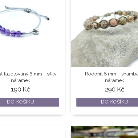
t fazetovaný 6 mm – silky
Rodonit 6 mm – shamba
náramek
náramek
190
Kč
290
Kč
DO KOŠÍKU
DO KOŠÍKU