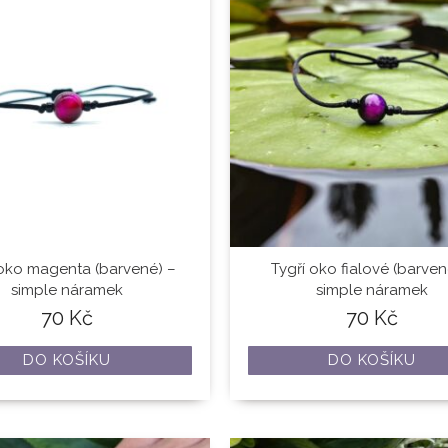
 oko magenta (barvené) –
Tygří oko fialové (barven
simple náramek
simple náramek
70
Kč
70
Kč
DO KOŠÍKU
DO KOŠÍKU