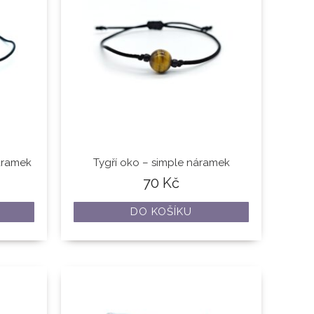
áramek
Tygří oko – simple náramek
70
Kč
DO KOŠÍKU