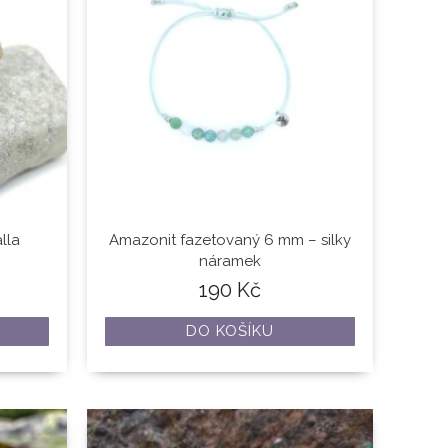
lla
Amazonit fazetovaný 6 mm – silky
náramek
190
Kč
DO KOŠÍKU