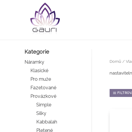
Přeskočit
na
obsah
Kategorie
Domů
/ Vla
Náramky
Klasické
nastavitel
Pro muže
Fazetované
FILTROV
Provázkové
Simple
Silky
Kabbalah
Pletené