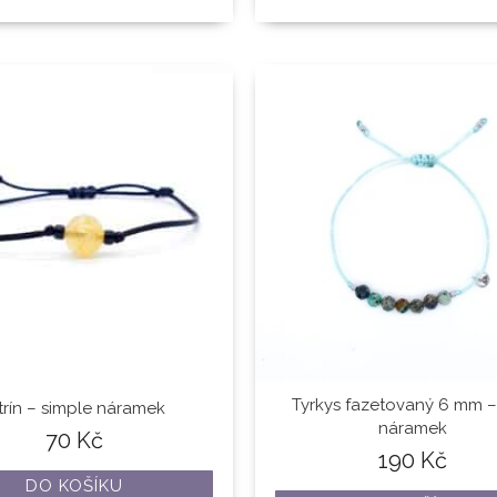
Tyrkys fazetovaný 6 mm – 
trín – simple náramek
náramek
70
Kč
190
Kč
DO KOŠÍKU