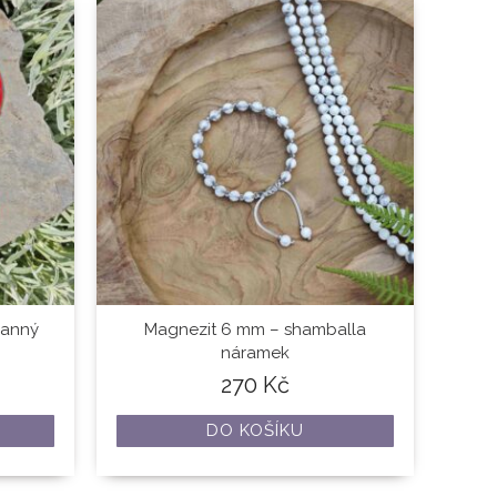
ranný
Magnezit 6 mm – shamballa
náramek
270
Kč
DO KOŠÍKU