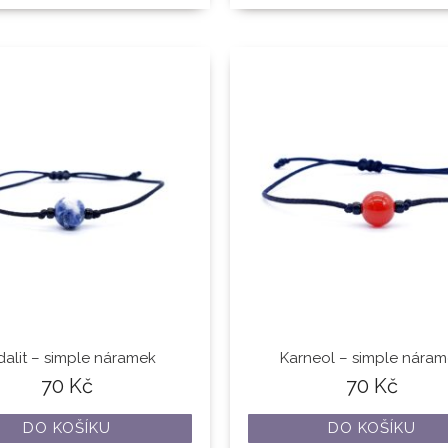
alit – simple náramek
Karneol – simple nára
70
Kč
70
Kč
DO KOŠÍKU
DO KOŠÍKU