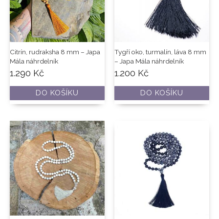
Citrín, rudraksha 8 mm – Japa
Tygří oko, turmalín, láva 8 mm
Mála náhrdelník
– Japa Mála náhrdelník
1.290
Kč
1.200
Kč
DO KOŠÍKU
DO KOŠÍKU