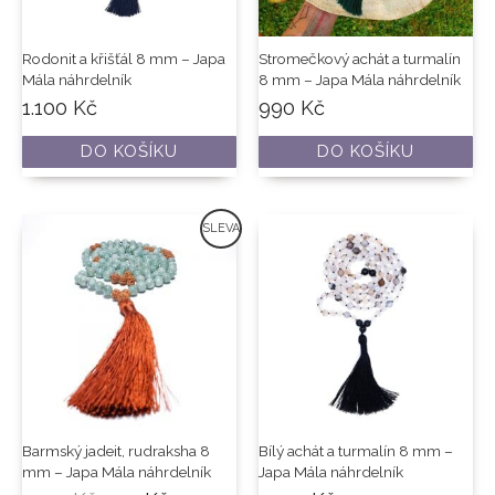
Rodonit a křišťál 8 mm – Japa
Stromečkový achát a turmalín
Mála náhrdelník
8 mm – Japa Mála náhrdelník
1.100
Kč
990
Kč
DO KOŠÍKU
DO KOŠÍKU
Původní
Aktuální
SLEVA
cena
cena
byla:
je:
1.100 Kč.
990 Kč.
Barmský jadeit, rudraksha 8
Bílý achát a turmalín 8 mm –
mm – Japa Mála náhrdelník
Japa Mála náhrdelník