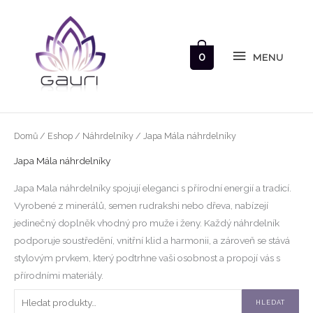
Přeskočit
MENU
na
obsah
0
MENU
Seřazeno
Hledat:
Domů
/
Eshop
/
Náhrdelníky
/ Japa Mála náhrdelníky
od
nejnovějších
Japa Mála náhrdelníky
Japa Mala náhrdelníky spojují eleganci s přírodní energií a tradicí.
Vyrobené z minerálů, semen rudrakshi nebo dřeva, nabízejí
jedinečný doplněk vhodný pro muže i ženy. Každý náhrdelník
podporuje soustředění, vnitřní klid a harmonii, a zároveň se stává
stylovým prvkem, který podtrhne vaši osobnost a propojí vás s
přírodními materiály.
HLEDAT