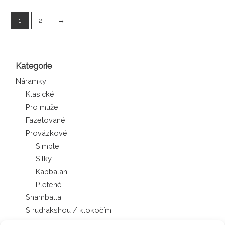
1
2
→
Kategorie
Náramky
Klasické
Pro muže
Fazetované
Provázkové
Simple
Silky
Kabbalah
Pletené
Shamballa
S rudrakshou / klokočím
Mála náramky