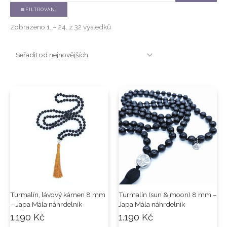
FILTROVÁNÍ
Zobrazeno 1. – 24. z 32 výsledků
Turmalín, lávový kámen 8 mm
Turmalín (sun & moon) 8 mm –
– Japa Mála náhrdelník
Japa Mála náhrdelník
1.190
Kč
1.190
Kč