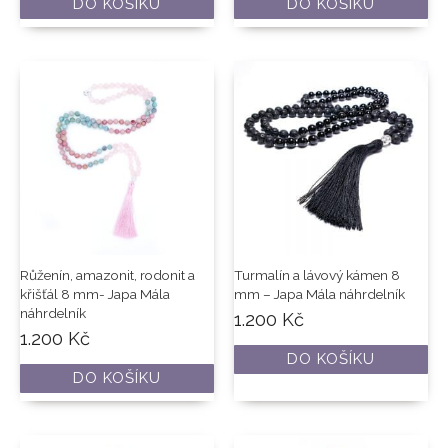
DO KOŠÍKU
DO KOŠÍKU
Růženín, amazonit, rodonit a
Turmalín a lávový kámen 8
křišťál 8 mm- Japa Mála
mm – Japa Mála náhrdelník
náhrdelník
1.200
Kč
1.200
Kč
DO KOŠÍKU
DO KOŠÍKU