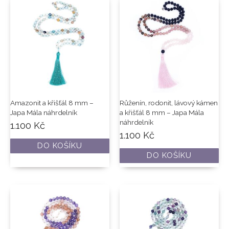
Amazonit a křišťál 8 mm –
Růženín, rodonit, lávový kámen
Japa Mála náhrdelník
a křišťál 8 mm – Japa Mála
náhrdelník
1.100
Kč
1.100
Kč
DO KOŠÍKU
DO KOŠÍKU