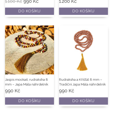
1.100
Kč
990
Kč
1.200
Kč
DO KOŠÍKU
DO KOŠÍKU
Jaspis mookait, rudraksha 8
Rudraksha a Křišťál 8 mm –
mm – Japa Mála náhrdelník
Tradiční Japa Mála náhrdelník
990
Kč
990
Kč
DO KOŠÍKU
DO KOŠÍKU