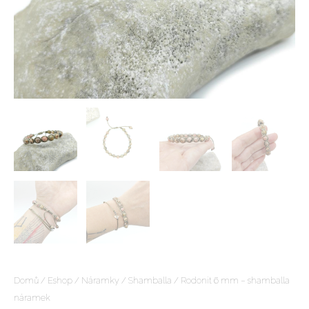
Domů
/
Eshop
/
Náramky
/
Shamballa
/ Rodonit 6 mm – shamballa
náramek