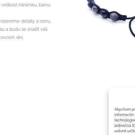
velikost náramku, barvu
probereme detaily a cenu.
u a budu se snažit váš
covních dní.
Abychom pos
informacím o
technologie
jedinečná I
ovlivnit urči