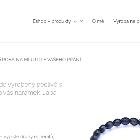
Eshop – produkty
O mě
Výroba na p
ÝROBA NA MÍRU DLE VAŠEHO PŘÁNÍ
ude vyrobený pečlivě s
ro vás náramek, Japa
– vypište druhy minerálů,