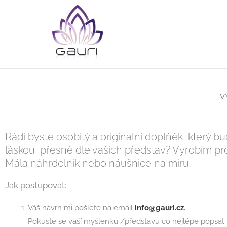
Přeskočit
na
obsah
V
Rádi byste osobitý a originální doplňěk, který b
láskou, přesně dle vašich představ? Vyrobím p
Mála náhrdelník nebo náušnice na míru.
Jak postupovat:
Váš návrh mi pošlete na email
info@gauri.cz
.
Pokuste se vaší myšlenku /představu co nejlépe popsat 