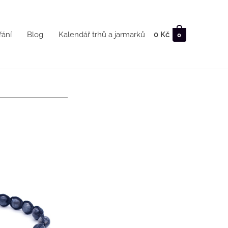
řání
Blog
Kalendář trhů a jarmarků
0
Kč
0