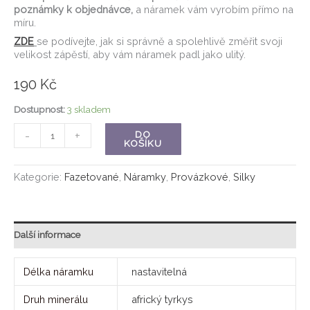
poznámky k objednávce,
a náramek vám vyrobím přímo na
míru.
ZDE
se podívejte, jak si správně a spolehlivě změřit svoji
velikost zápěstí, aby vám náramek padl jako ulitý.
190
Kč
Dostupnost:
3 skladem
-
+
DO
KOŠÍKU
Kategorie:
Fazetované
,
Náramky
,
Provázkové
,
Silky
Další informace
Délka náramku
nastavitelná
Druh minerálu
africký tyrkys