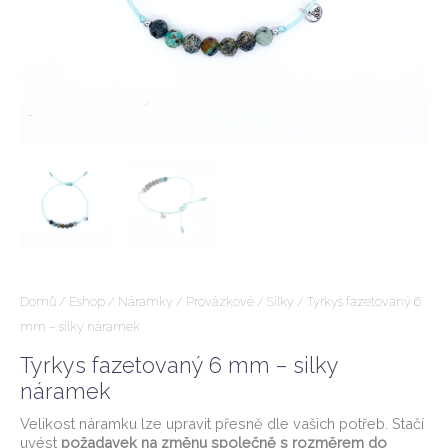
Domů
/
Eshop
/
Náramky
/
Provázkové
/
Silky
/ Tyrkys fazetovaný 6
mm – silky náramek
Tyrkys fazetovaný 6 mm – silky
náramek
Velikost náramku lze upravit přesně dle vašich potřeb. Stačí
uvést
požadavek na změnu společně s rozměrem do