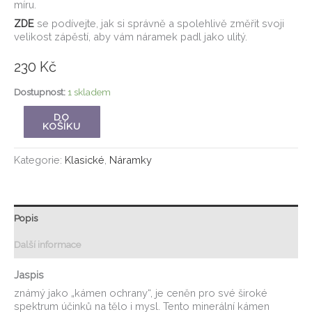
míru.
ZDE
se podívejte, jak si správně a spolehlivě změřit svoji
velikost zápěstí, aby vám náramek padl jako ulitý.
230
Kč
Dostupnost:
1 skladem
DO
KOŠÍKU
Kategorie:
Klasické
,
Náramky
Popis
Další informace
Jaspis
známý jako „kámen ochrany“, je ceněn pro své široké
spektrum účinků na tělo i mysl. Tento minerální kámen