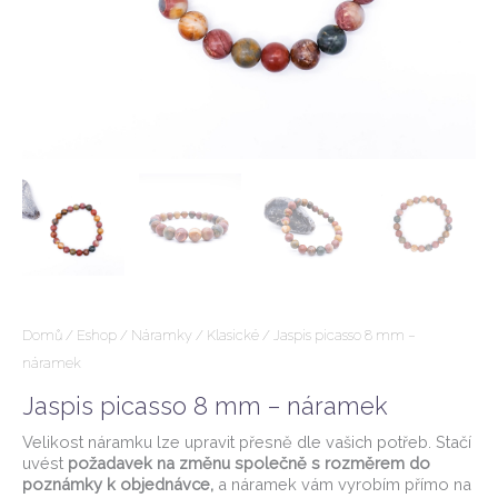
Domů
/
Eshop
/
Náramky
/
Klasické
/ Jaspis picasso 8 mm –
náramek
Jaspis picasso 8 mm – náramek
Velikost náramku lze upravit přesně dle vašich potřeb. Stačí
uvést
požadavek na změnu společně s rozměrem do
poznámky k objednávce,
a náramek vám vyrobím přímo na