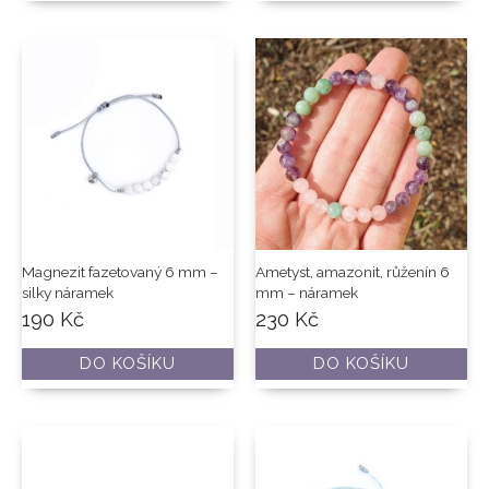
Magnezit fazetovaný 6 mm –
Ametyst, amazonit, růženín 6
silky náramek
mm – náramek
190
Kč
230
Kč
DO KOŠÍKU
DO KOŠÍKU