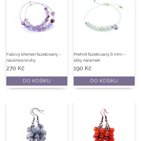
Fialový křemen fazetovaný –
Prehnit fazetovaný 6 mm –
náušnice kruhy
silky náramek
270
Kč
190
Kč
DO KOŠÍKU
DO KOŠÍKU