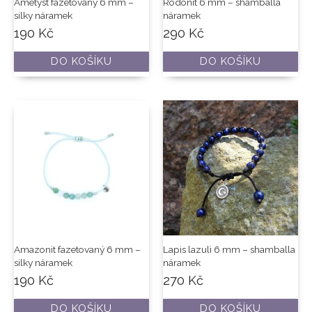
Ametyst fazetovaný 6 mm –
Rodonit 6 mm – shamballa
silky náramek
náramek
190
Kč
290
Kč
DO KOŠÍKU
DO KOŠÍKU
Amazonit fazetovaný 6 mm –
Lapis lazuli 6 mm – shamballa
silky náramek
náramek
190
Kč
270
Kč
DO KOŠÍKU
DO KOŠÍKU