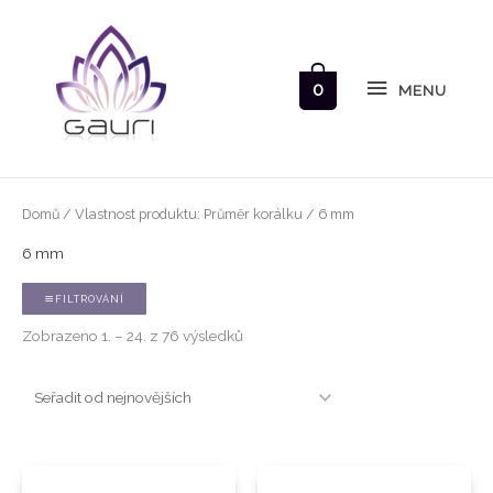
Přeskočit
MENU
na
obsah
0
MENU
Seřazeno
Domů
/ Vlastnost produktu: Průměr korálku / 6 mm
od
nejnovějších
6 mm
FILTROVÁNÍ
Zobrazeno 1. – 24. z 76 výsledků