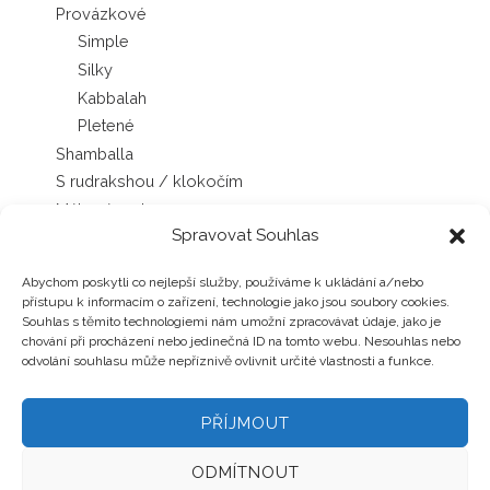
Provázkové
Simple
Silky
Kabbalah
Pletené
Shamballa
S rudrakshou / klokočím
Mála náramky
Spravovat Souhlas
Sady náramků
Náhrdelníky
Abychom poskytli co nejlepší služby, používáme k ukládání a/nebo
Japa Mála náhrdelníky
přístupu k informacím o zařízení, technologie jako jsou soubory cookies.
Chokery
Souhlas s těmito technologiemi nám umožní zpracovávat údaje, jako je
chování při procházení nebo jedinečná ID na tomto webu. Nesouhlas nebo
Šňůrkové náhrdelníky
odvolání souhlasu může nepříznivě ovlivnit určité vlastnosti a funkce.
Náušnice
Pecky
PŘÍJMOUT
Hrozny, rybízky
Kruhy s minerály
ODMÍTNOUT