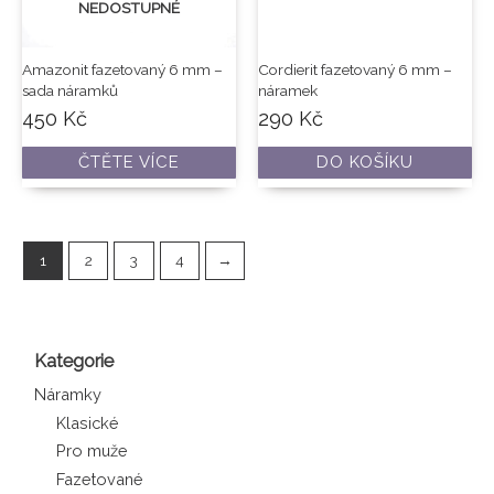
NEDOSTUPNÉ
Amazonit fazetovaný 6 mm –
Cordierit fazetovaný 6 mm –
sada náramků
náramek
450
Kč
290
Kč
ČTĚTE VÍCE
DO KOŠÍKU
1
2
3
4
→
Kategorie
Náramky
Klasické
Pro muže
Fazetované