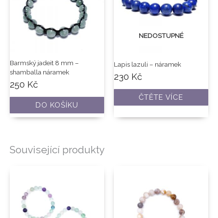
NEDOSTUPNÉ
Barmský jadeit 8 mm –
Lapis lazuli – náramek
shamballa náramek
230
Kč
250
Kč
ČTĚTE VÍCE
DO KOŠÍKU
Související produkty