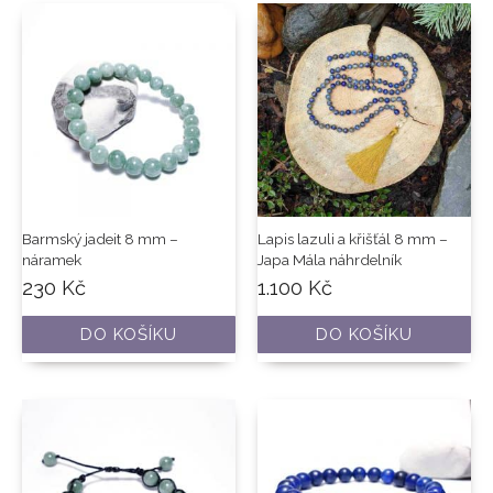
Barmský jadeit 8 mm –
Lapis lazuli a křišťál 8 mm –
náramek
Japa Mála náhrdelník
230
Kč
1.100
Kč
DO KOŠÍKU
DO KOŠÍKU