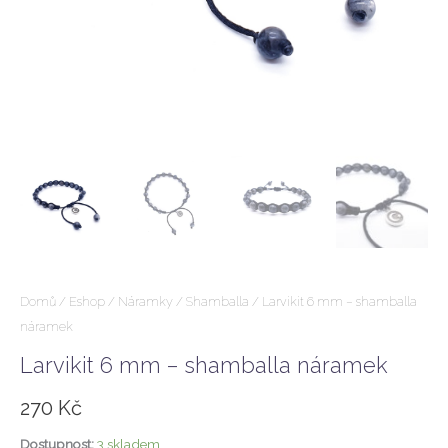
Domů
/
Eshop
/
Náramky
/
Shamballa
/ Larvikit 6 mm – shamballa
náramek
Larvikit 6 mm – shamballa náramek
270
Kč
Dostupnost:
3 skladem