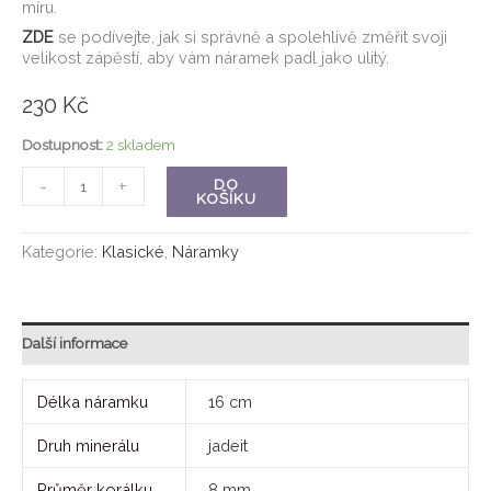
míru.
ZDE
se podívejte, jak si správně a spolehlivě změřit svoji
velikost zápěstí, aby vám náramek padl jako ulitý.
230
Kč
Dostupnost:
2 skladem
-
+
DO
KOŠÍKU
Kategorie:
Klasické
,
Náramky
Další informace
Délka náramku
16 cm
Druh minerálu
jadeit
Průměr korálku
8 mm