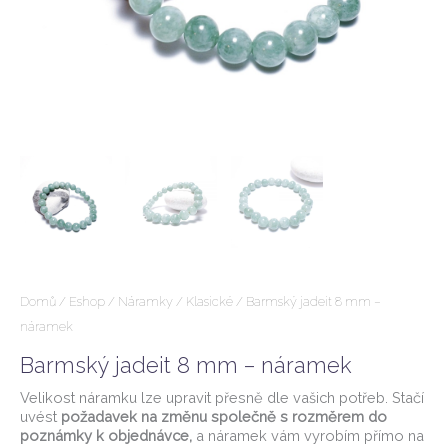
Domů
/
Eshop
/
Náramky
/
Klasické
/ Barmský jadeit 8 mm –
náramek
Barmský jadeit 8 mm – náramek
Velikost náramku lze upravit přesně dle vašich potřeb. Stačí
uvést
požadavek na změnu společně s rozměrem do
poznámky k objednávce,
a náramek vám vyrobím přímo na