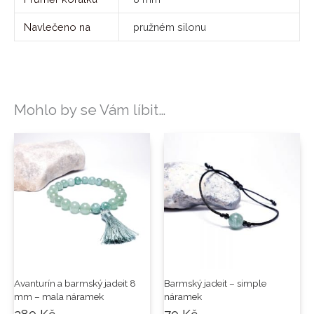
Navlečeno na
pružném silonu
Mohlo by se Vám líbit…
Avanturín a barmský jadeit 8
Barmský jadeit – simple
mm – mala náramek
náramek