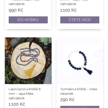
náhrdelník
náhrdelník
990
Kč
1.100
Kč
DO KOŠÍKU
ČTĚTE VÍCE
Lapis lazuli a křišťál 8
Turmalín a křišťál – mala
mm – Japa Mála
náramek
náhrdelník
290
Kč
1.100
Kč