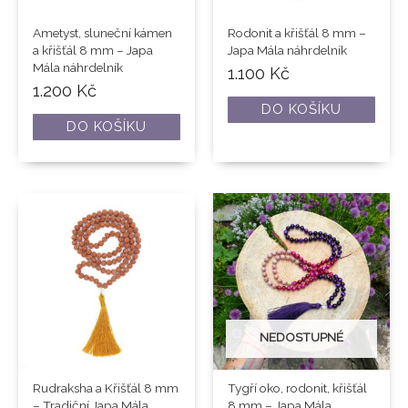
Ametyst, sluneční kámen
Rodonit a křišťál 8 mm –
a křišťál 8 mm – Japa
Japa Mála náhrdelník
Mála náhrdelník
1.100
Kč
1.200
Kč
DO KOŠÍKU
DO KOŠÍKU
NEDOSTUPNÉ
Rudraksha a Křišťál 8 mm
Tygří oko, rodonit, křišťál
– Tradiční Japa Mála
8 mm – Japa Mála