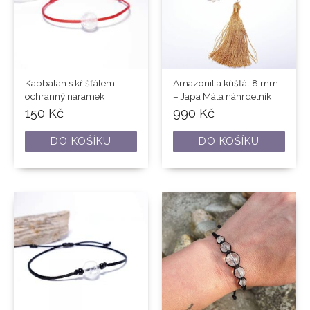
Kabbalah s křišťálem –
Amazonit a křišťál 8 mm
ochranný náramek
– Japa Mála náhrdelník
150
Kč
990
Kč
DO KOŠÍKU
DO KOŠÍKU