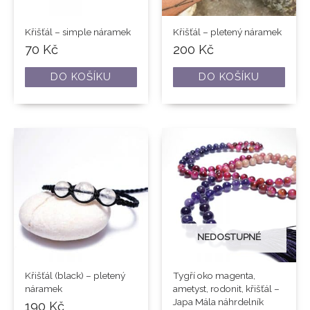
Křišťál – simple náramek
Křišťál – pletený náramek
70
Kč
200
Kč
DO KOŠÍKU
DO KOŠÍKU
NEDOSTUPNÉ
Křišťál (black) – pletený
Tygří oko magenta,
náramek
ametyst, rodonit, křišťál –
Japa Mála náhrdelník
190
Kč