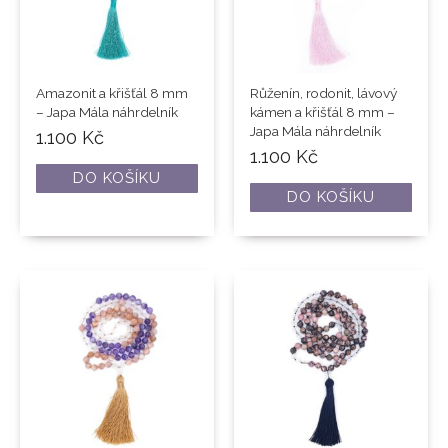
Amazonit a křišťál 8 mm
Růženín, rodonit, lávový
– Japa Mála náhrdelník
kámen a křišťál 8 mm –
Japa Mála náhrdelník
1.100
Kč
1.100
Kč
DO KOŠÍKU
DO KOŠÍKU