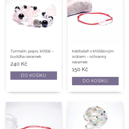
Turmalín, jaspis, křišťál –
Kabbalah s křišťálovým
buddha náramek
srdcem – ochranný
náramek
240
Kč
150
Kč
DO KOŠÍKU
DO KOŠÍKU