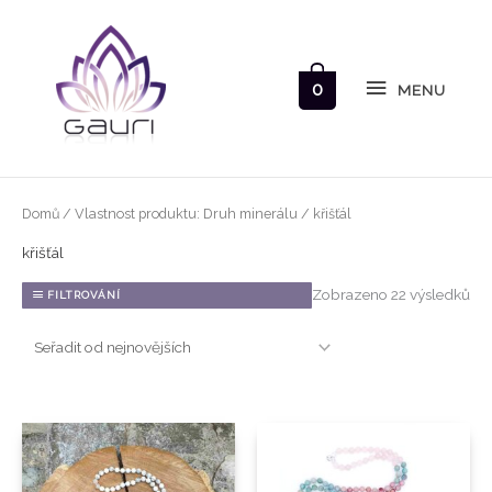
Přeskočit
MENU
na
obsah
0
MENU
Se
Domů
/ Vlastnost produktu: Druh minerálu / křišťál
od
nej
křišťál
Zobrazeno 22 výsledků
FILTROVÁNÍ