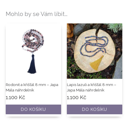
Mohlo by se Vám líbit…
Rodonit a křišťál 8 mm – Japa
Lapis lazuli a křišťál 8 mm –
Mála náhrdelník
Japa Mála náhrdelník
1.100
Kč
1.100
Kč
DO KOŠÍKU
DO KOŠÍKU