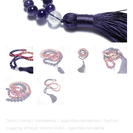
Domů
/
Eshop
/
Náhrdelníky
/
Japa Mála náhrdelníky
/ Tygří oko
magenta, ametyst, rodonit, křišťál – Japa Mála náhrdelník