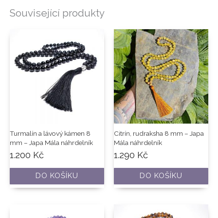
Související produkty
Turmalín a lávový kámen 8
Citrín, rudraksha 8 mm – Japa
mm – Japa Mála náhrdelník
Mála náhrdelník
1.200
Kč
1.290
Kč
DO KOŠÍKU
DO KOŠÍKU