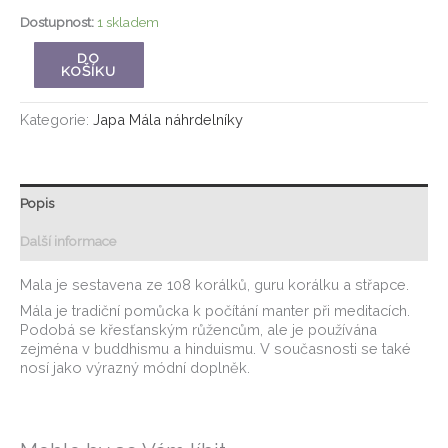
Dostupnost:
1 skladem
DO
KOŠÍKU
Kategorie:
Japa Mála náhrdelníky
Popis
Další informace
Mala je sestavena ze 108 korálků, guru korálku a střapce.
Mála je tradiční pomůcka k počítání manter při meditacích.
Podobá se křesťanským růžencům, ale je používána
zejména v buddhismu a hinduismu. V současnosti se také
nosí jako výrazný módní doplněk.