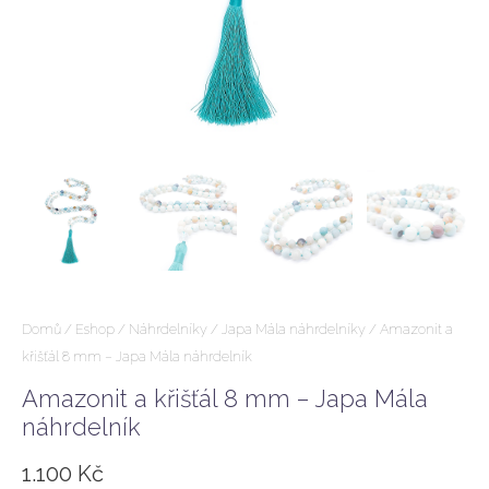
Domů
/
Eshop
/
Náhrdelníky
/
Japa Mála náhrdelníky
/ Amazonit a
křišťál 8 mm – Japa Mála náhrdelník
Amazonit a křišťál 8 mm – Japa Mála
náhrdelník
1.100
Kč