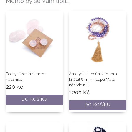
Mohlo by se Vám líbit…
Pecky růženín 12 mm –
Ametyst, sluneční kámen a
náušnice
křišťál 8 mm – Japa Mála
náhrdelník
220
Kč
1.200
Kč
DO KOŠÍKU
DO KOŠÍKU