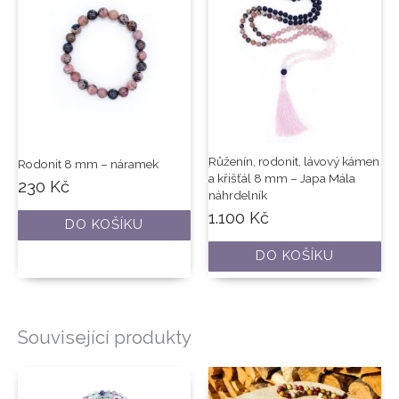
Růženín, rodonit, lávový kámen
Rodonit 8 mm – náramek
a křišťál 8 mm – Japa Mála
230
Kč
náhrdelník
1.100
Kč
DO KOŠÍKU
DO KOŠÍKU
Související produkty