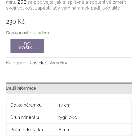
míru.
ZDE
se podívejte, jak si správně a spolehlivě změřit
svoji velikost zápěstí, aby vám náramek padl jako ulitý.
230
Kč
Dostupnost:
1 skladem
DO
KOŠÍKU
Kategorie:
Klasické
,
Náramky
Další informace
Délka náramku
17 cm
Druh minerálu
tygří oko
Průměr korálku
8 mm