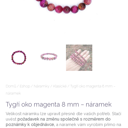
Domů
/
Eshop
/
Náramky
/
Klasické
/ Tygří oko magenta 8 mm –
náramek
Tygří oko magenta 8 mm – náramek
Velikost náramku lze upravit přesně dle vašich potřeb. Stačí
uvést
požadavek na změnu společně s rozměrem do
poznámky k objednávce,
a náramek vám vyrobím přímo na