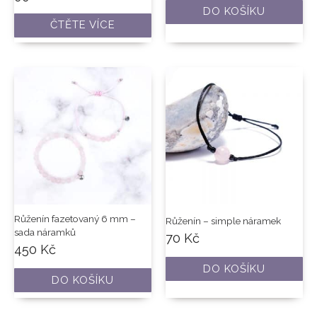
DO KOŠÍKU
ČTĚTE VÍCE
Růženín fazetovaný 6 mm –
Růženín – simple náramek
sada náramků
70
Kč
450
Kč
DO KOŠÍKU
DO KOŠÍKU