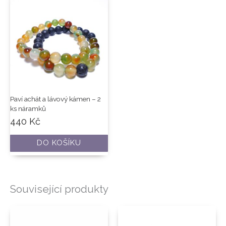
Paví achát a lávový kámen – 2
ks náramků
440
Kč
DO KOŠÍKU
Související produkty