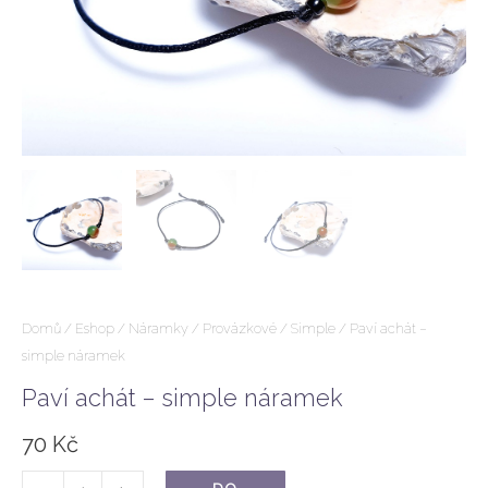
Domů
/
Eshop
/
Náramky
/
Provázkové
/
Simple
/ Paví achát –
simple náramek
Paví achát – simple náramek
70
Kč