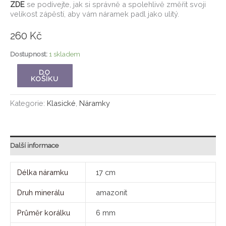
ZDE
se podívejte, jak si správně a spolehlivě změřit svoji
velikost zápěstí, aby vám náramek padl jako ulitý.
260
Kč
Dostupnost:
1 skladem
DO
KOŠÍKU
Kategorie:
Klasické
,
Náramky
Další informace
Délka náramku
17 cm
Druh minerálu
amazonit
Průměr korálku
6 mm