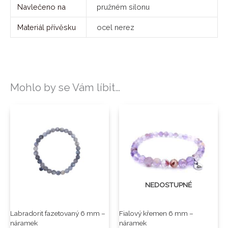
Navlečeno na
pružném silonu
Materiál přívěsku
ocel nerez
Mohlo by se Vám líbit…
NEDOSTUPNÉ
Labradorit fazetovaný 6 mm –
Fialový křemen 6 mm –
náramek
náramek