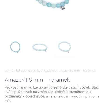
Domů
/
Eshop
/
Náramky
/
Klasické
/ Amazonit 6 mm – náramek
Amazonit 6 mm – náramek
Velikost náramku lze upravit přesně dle vašich potřeb. Stačí
uvést
požadavek na změnu společně s rozměrem do
poznámky k objednávce,
a náramek vám vyrobím přímo na
míru.