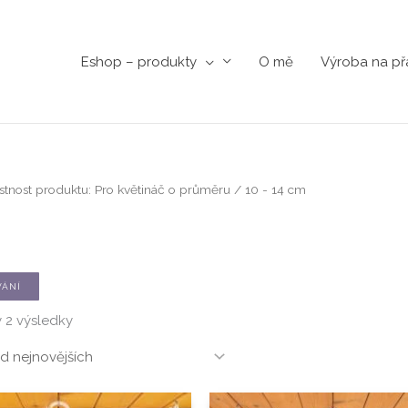
Eshop – produkty
O mě
Výroba na př
Seřazeno
stnost produktu: Pro květináč o průměru / 10 - 14 cm
od
nejnovějších
VÁNÍ
 2 výsledky