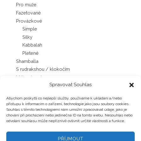
Pro muže
Fazetované
Provázkové
Simple
Silky
Kabbalah
Pletené
Shamballa
S rudrakshou / klokočím
Mála náramky
Spravovat Souhlas
Sady náramků
Náhrdelníky
Abychom poskytli co nejlepší služby, používáme k ukládání a/nebo
Japa Mála náhrdelníky
přístupu k informacím o zařízení, technologie jako jsou soubory cookies.
Chokery
Souhlas s těmito technologiemi nám umožní zpracovávat údaje, jako je
chování při procházení nebo jedinečná ID na tomto webu. Nesouhlas nebo
Šňůrkové náhrdelníky
odvolání souhlasu může nepříznivě ovlivnit určité vlastnosti a funkce.
Náušnice
Pecky
PŘÍJMOUT