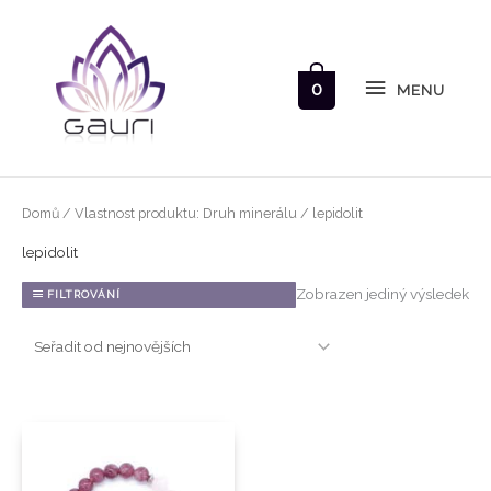
Přeskočit
MENU
na
obsah
0
MENU
Domů
/ Vlastnost produktu: Druh minerálu / lepidolit
lepidolit
Zobrazen jediný výsledek
FILTROVÁNÍ