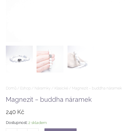
Domů
/
Eshop
/
Náramky
/
Klasické
/ Magnezit – buddha náramek
Magnezit – buddha náramek
240
Kč
Dostupnost:
2 skladem