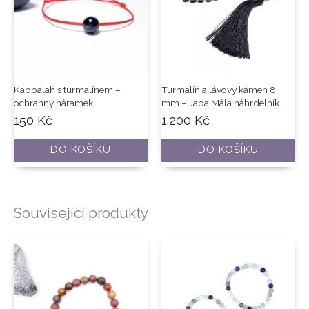
Kabbalah s turmalínem –
Turmalín a lávový kámen 8
ochranný náramek
mm – Japa Mála náhrdelník
150
Kč
1.200
Kč
DO KOŠÍKU
DO KOŠÍKU
Související produkty