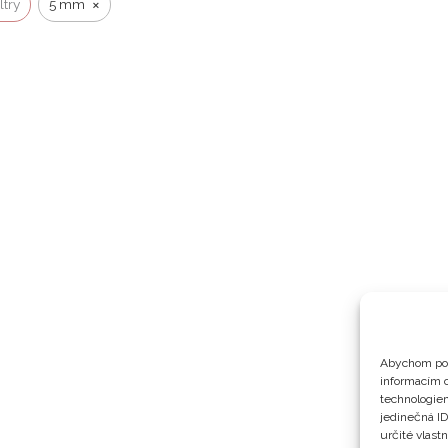
×
ltry
5 mm
Abychom pos
informacím o
technologiem
jedinečná I
určité vlastn