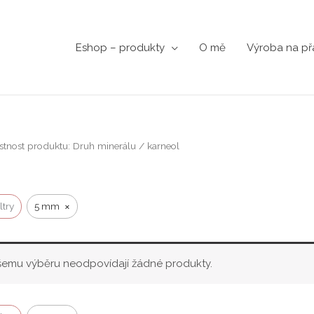
Eshop – produkty
O mě
Výroba na př
stnost produktu: Druh minerálu / karneol
×
ltry
5 mm
emu výběru neodpovídají žádné produkty.