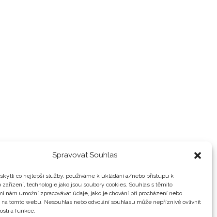
Spravovat Souhlas
kytli co nejlepší služby, používáme k ukládání a/nebo přístupu k
 zařízení, technologie jako jsou soubory cookies. Souhlas s těmito
i nám umožní zpracovávat údaje, jako je chování při procházení nebo
D na tomto webu. Nesouhlas nebo odvolání souhlasu může nepříznivě ovlivnit
osti a funkce.