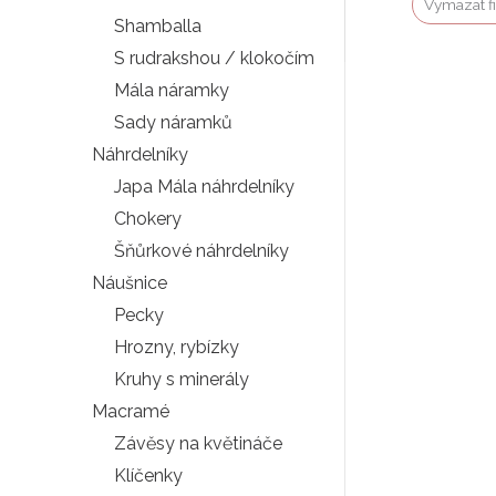
Vymazat fi
Shamballa
S rudrakshou / klokočím
Mála náramky
Sady náramků
Náhrdelníky
Japa Mála náhrdelníky
Chokery
Šňůrkové náhrdelníky
Náušnice
Pecky
Hrozny, rybízky
Kruhy s minerály
Macramé
Závěsy na květináče
Klíčenky