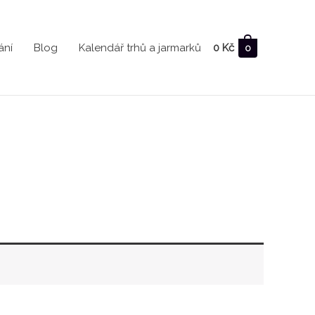
ání
Blog
Kalendář trhů a jarmarků
0
Kč
0