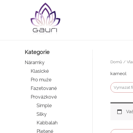
Přeskočit
na
obsah
Kategorie
Domů
/ Vla
Náramky
Klasické
karneol
Pro muže
Vymazat fi
Fazetované
Provázkové
Simple
Vaš
Silky
Kabbalah
Pletené