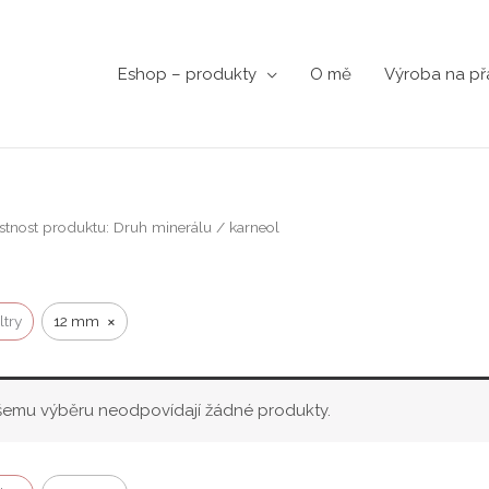
Eshop – produkty
O mě
Výroba na př
stnost produktu: Druh minerálu / karneol
×
ltry
12 mm
emu výběru neodpovídají žádné produkty.