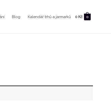
ání
Blog
Kalendář trhů a jarmarků
0
Kč
0