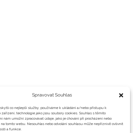
Spravovat Souhlas
kytli co nejlepší služby, používáme k ukládání a/nebo přístupu k
 zařízení, technologie jako jsou soubory cookies. Souhlas s těmito
i nám umožní zpracovávat údaje, jako je chování při procházení nebo
D na tomto webu. Nesouhlas nebo odvolání souhlasu může nepříznivě ovlivnit
osti a funkce.