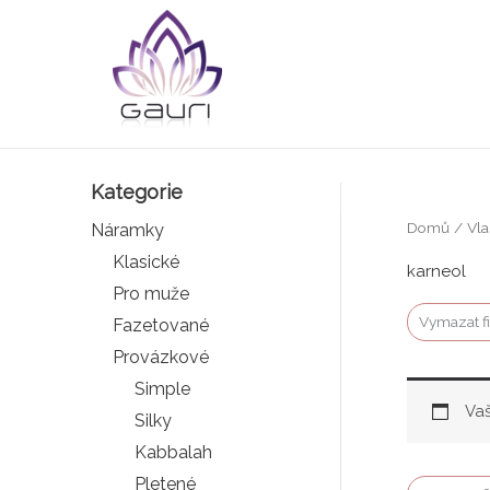
Přeskočit
na
obsah
Kategorie
Domů
/ Vla
Náramky
Klasické
karneol
Pro muže
Vymazat fi
Fazetované
Provázkové
Simple
Vaš
Silky
Kabbalah
Pletené