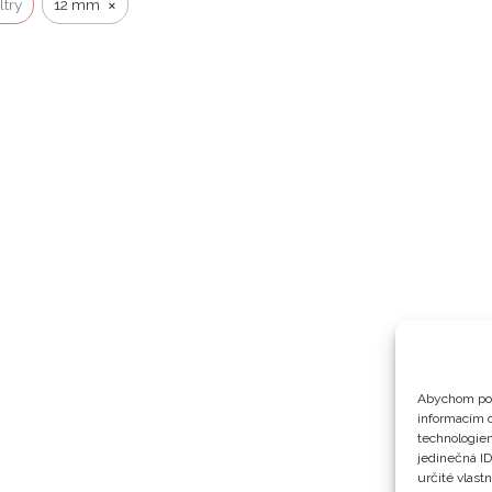
×
ltry
12 mm
Abychom pos
informacím o
technologiem
jedinečná I
určité vlastn