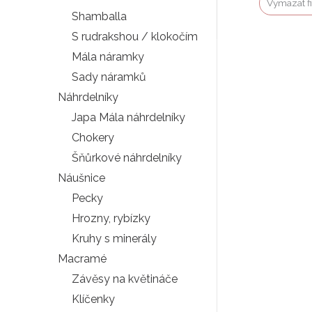
Vymazat fi
Shamballa
S rudrakshou / klokočím
Mála náramky
Sady náramků
Náhrdelníky
Japa Mála náhrdelníky
Chokery
Šňůrkové náhrdelníky
Náušnice
Pecky
Hrozny, rybízky
Kruhy s minerály
Macramé
Závěsy na květináče
Klíčenky