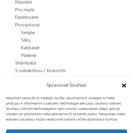
Klasické
Pro muže
Fazetované
Provázkové
Simple
Silky
Kabbalah
Pletené
Shamballa
S rudrakshou / klokočím
Mála náramky
Spravovat Souhlas
Sady náramků
Náhrdelníky
Abychom poskytli co nejlepší služby, používáme k ukládání a/nebo
Japa Mála náhrdelníky
přístupu k informacím o zařízení, technologie jako jsou soubory cookies.
Chokery
Souhlas s těmito technologiemi nám umožní zpracovávat údaje, jako je
chování při procházení nebo jedinečná ID na tomto webu. Nesouhlas nebo
Šňůrkové náhrdelníky
odvolání souhlasu může nepříznivě ovlivnit určité vlastnosti a funkce.
Náušnice
Pecky