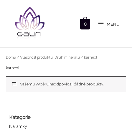
Přeskočit
MENU
na
obsah
0
MENU
Domů
/ Vlastnost produktu: Druh minerálu / karneol
karneol
Vašemu výběru neodpovídají žádné produkty.
Kategorie
Náramky