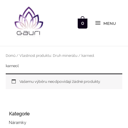
Přeskočit
MENU
na
obsah
0
MENU
Domů
/ Vlastnost produktu: Druh minerálu / karneol
karneol
Vašemu výběru neodpovídají žádné produkty.
Kategorie
Náramky