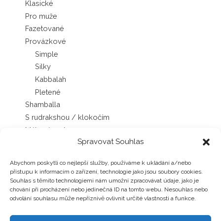
Klasické
Pro muže
Fazetované
Provázkové
Simple
Silky
Kabbalah
Pletené
Shamballa
S rudrakshou / klokočím
Mála náramky
Spravovat Souhlas
Sady náramků
Náhrdelníky
Abychom poskytli co nejlepší služby, používáme k ukládání a/nebo
Japa Mála náhrdelníky
přístupu k informacím o zařízení, technologie jako jsou soubory cookies.
Chokery
Souhlas s těmito technologiemi nám umožní zpracovávat údaje, jako je
chování při procházení nebo jedinečná ID na tomto webu. Nesouhlas nebo
Šňůrkové náhrdelníky
odvolání souhlasu může nepříznivě ovlivnit určité vlastnosti a funkce.
Náušnice
Pecky