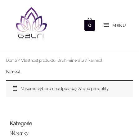
Přeskočit
MENU
na
obsah
0
MENU
Domů
/ Vlastnost produktu: Druh minerálu / karneol
karneol
Vašemu výběru neodpovídají žádné produkty.
Kategorie
Náramky